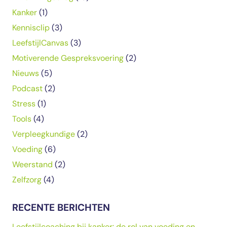
Kanker
(1)
Kennisclip
(3)
LeefstijlCanvas
(3)
Motiverende Gespreksvoering
(2)
Nieuws
(5)
Podcast
(2)
Stress
(1)
Tools
(4)
Verpleegkundige
(2)
Voeding
(6)
Weerstand
(2)
Zelfzorg
(4)
RECENTE BERICHTEN
Leefstijlcoaching bij kanker: de rol van voeding en