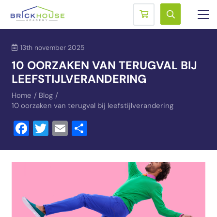
13th november 2025
10 OORZAKEN VAN TERUGVAL BIJ
LEEFSTIJLVERANDERING
Home
/
Blog
/
10 oorzaken van terugval bij leefstijlverandering
Facebook
Twitter
Email
Delen