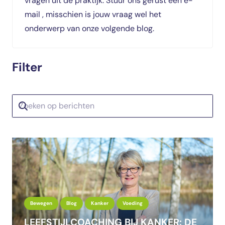
vragen uit de praktijk. Stuur ons gerust een e-
mail
, misschien is jouw vraag wel het
onderwerp van onze volgende blog.
Filter
Bewegen
Blog
Kanker
Voeding
LEEFSTIJLCOACHING BIJ KANKER: DE