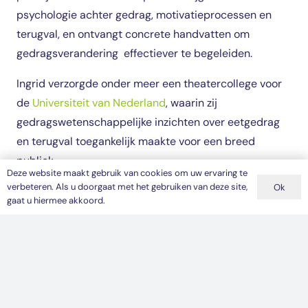
psychologie achter gedrag, motivatieprocessen en
terugval, en ontvangt concrete handvatten om
gedragsverandering effectiever te begeleiden.
Ingrid verzorgde onder meer een theatercollege voor
de
Universiteit van Nederland
, waarin zij
gedragswetenschappelijke inzichten over eetgedrag
en terugval toegankelijk maakte voor een breed
publiek.
Deze website maakt gebruik van cookies om uw ervaring te
verbeteren. Als u doorgaat met het gebruiken van deze site,
Ok
Samen met
Wil Overtoom
verzorgde Ingrid een
gaat u hiermee akkoord.
theatercollege voor Buurtbemiddeling over
gedragsverandering
bij conflicten tussen buren.