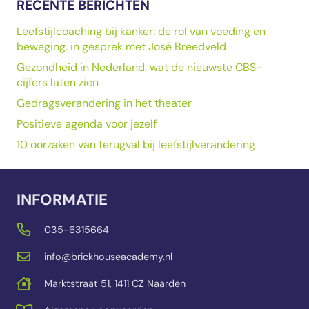
RECENTE BERICHTEN
Leefstijlcoaching bij kanker: de rol van voeding en
beweging. in gesprek met José Breedveld
Gezondheid in Nederland: wat de nieuwste CBS-
cijfers laten zien
Gedragsverandering in het theater
Positieve agenda voor jezelf
10 oorzaken van terugval bij leefstijlverandering
INFORMATIE
035-6315664
info@brickhouseacademy.nl
Marktstraat 51, 1411 CZ Naarden