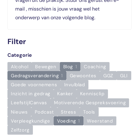
vragen uit de praktijk. Stuur ons gerust een e-
mail
, misschien is jouw vraag wel het
onderwerp van onze volgende blog.
Filter
Categorie
Alcohol
Bewegen
Blog
1
Coaching
Gedragsverandering
1
Gewoontes
GGZ
GLI
Goede voornemens
Invulblad
Inzicht in gedrag
Kanker
Kennisclip
LeefstijlCanvas
Motiverende Gespreksvoering
Nieuws
Podcast
Stress
Tools
Verpleegkundige
Voeding
1
Weerstand
Zelfzorg