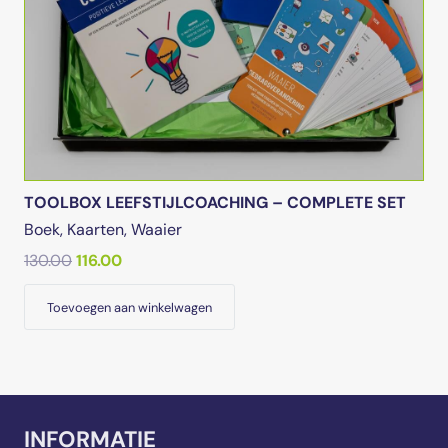
TOOLBOX LEEFSTIJLCOACHING – COMPLETE SET
Boek
,
Kaarten
,
Waaier
Oorspronkelijke
Huidige
130.00
116.00
prijs
prijs
Toevoegen aan winkelwagen
was:
is:
€130.00.
€116.00.
INFORMATIE