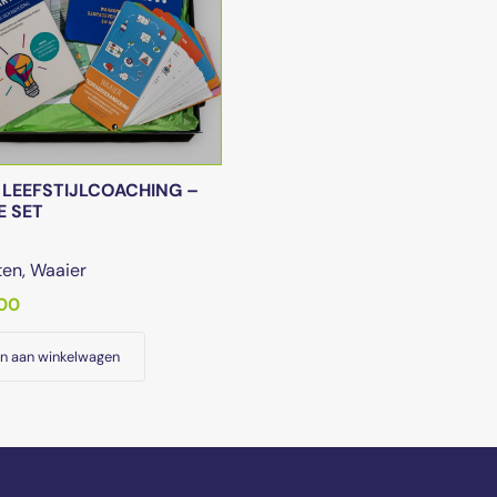
LEEFSTIJLCOACHING –
 SET
ten
,
Waaier
spronkelijke
Huidige
.00
s
prijs
n aan winkelwagen
:
is:
0.00.
€116.00.