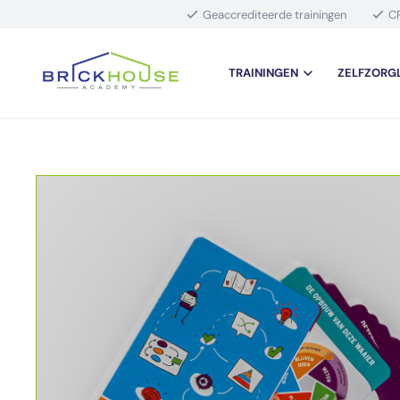
Geaccrediteerde trainingen
C
TRAININGEN
ZELFZORG