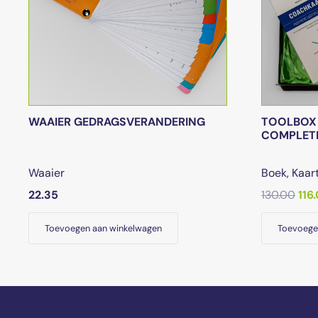
WAAIER GEDRAGSVERANDERING
TOOLBOX 
COMPLETE
Waaier
Boek
,
Kaar
Oor
22.35
130.00
116
prij
Toevoegen aan winkelwagen
Toevoege
was
€13