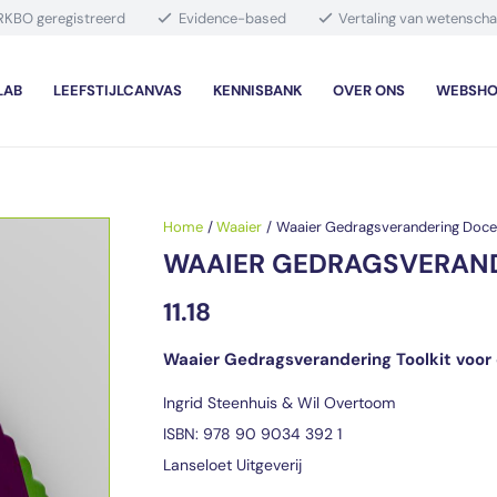
RKBO geregistreerd
Evidence-based
Vertaling van wetenscha
LAB
LEEFSTIJLCANVAS
KENNISBANK
OVER ONS
WEBSHO
Home
/
Waaier
/
Waaier Gedragsverandering Doc
WAAIER GEDRAGSVERAN
11.18
Waaier Gedragsverandering Toolkit voor c
Ingrid Steenhuis & Wil Overtoom
ISBN: 978 90 9034 392 1
Lanseloet Uitgeverij