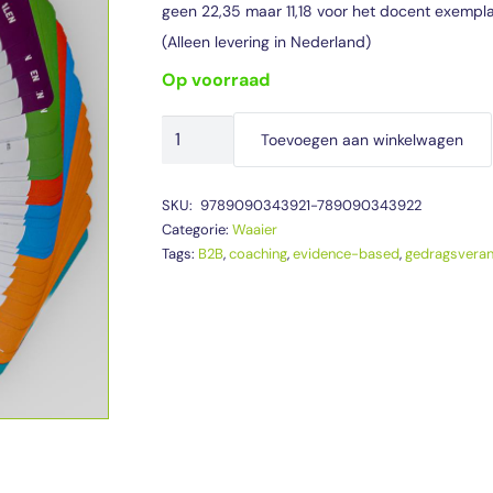
geen 22,35 maar 11,18 voor het docent exempla
(Alleen levering in Nederland)
op voorraad
Waaier
Toevoegen aan winkelwagen
Gedragsverandering
Docentexemplaar
SKU:
9789090343921-789090343922
aantal
Categorie:
Waaier
Tags:
B2B
,
coaching
,
evidence-based
,
gedragsveran