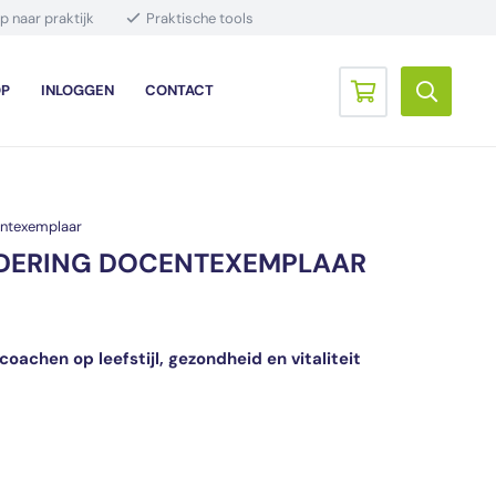
p naar praktijk
Praktische tools
P
INLOGGEN
CONTACT
Geen producten in de winkelwagen.
entexemplaar
DERING DOCENTEXEMPLAAR
oachen op leefstijl, gezondheid en vitaliteit