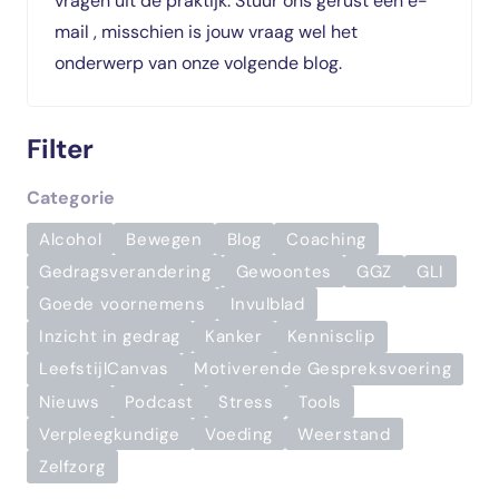
vragen uit de praktijk. Stuur ons gerust een e-
mail
, misschien is jouw vraag wel het
onderwerp van onze volgende blog.
Filter
Categorie
Alcohol
Bewegen
Blog
Coaching
Gedragsverandering
Gewoontes
GGZ
GLI
Goede voornemens
Invulblad
Inzicht in gedrag
Kanker
Kennisclip
LeefstijlCanvas
Motiverende Gespreksvoering
Nieuws
Podcast
Stress
Tools
Verpleegkundige
Voeding
Weerstand
Zelfzorg